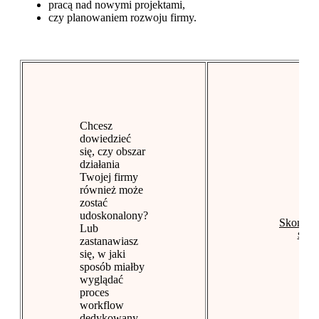
pracą nad nowymi projektami,
czy planowaniem rozwoju firmy.
Chcesz
dowiedzieć
się, czy obszar
działania
Twojej firmy
również może
zostać
udoskonalony?
Skontakt
Lub
się
zastanawiasz
się, w jaki
sposób miałby
wyglądać
proces
workflow
dedykowany