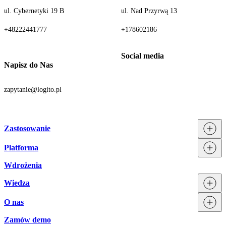
ul. Cybernetyki 19 B
ul. Nad Przyrwą 13
+48222441777
+178602186
Napisz do Nas
zapytanie@logito.pl
Zastosowanie
Platforma
Procesy
Działy
Wdrożenia
Technologia
Branże
Integracje
Wiedza
Licencjonowanie
O nas
Blog
Zamów demo
Zespół Logito