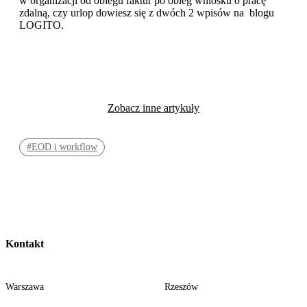
w organizacji od obiegu faktur po obieg wniosku o pracę
zdalną, czy urlop dowiesz się z dwóch 2 wpisów na blogu
LOGITO.
Zobacz inne artykuły
#EOD i workflow
Kontakt
Warszawa
Rzeszów