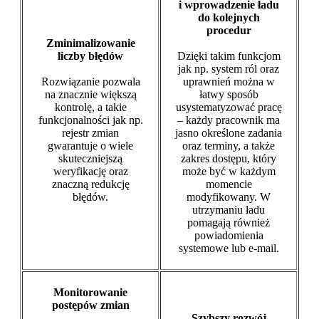
i wprowadzenie ładu
do kolejnych
procedur
Zminimalizowanie
liczby błędów
Dzięki takim funkcjom
jak np. system ról oraz
Rozwiązanie pozwala
uprawnień można w
na znacznie większą
łatwy sposób
kontrolę, a takie
usystematyzować pracę
funkcjonalności jak np.
– każdy pracownik ma
rejestr zmian
jasno określone zadania
gwarantuje o wiele
oraz terminy, a także
skuteczniejszą
zakres dostępu, który
weryfikację oraz
może być w każdym
znaczną redukcję
momencie
błędów.
modyfikowany. W
utrzymaniu ładu
pomagają również
powiadomienia
systemowe lub e-mail.
Monitorowanie
postępów zmian
Szybszy rozwój