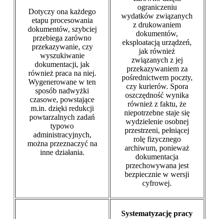
ograniczeniu
Dotyczy ona każdego
wydatków związanych
etapu procesowania
z drukowaniem
dokumentów, szybciej
dokumentów,
przebiega zarówno
eksploatacją urządzeń,
przekazywanie, czy
jak również
wyszukiwanie
związanych z jej
dokumentacji, jak
przekazywaniem za
również praca na niej.
pośrednictwem poczty,
Wygenerowane w ten
czy kurierów. Spora
sposób nadwyżki
oszczędność wynika
czasowe, powstające
również z faktu, że
m.in. dzięki redukcji
niepotrzebne staje się
powtarzalnych zadań
wydzielenie osobnej
typowo
przestrzeni, pełniącej
administracyjnych,
rolę fizycznego
można przeznaczyć na
archiwum, ponieważ
inne działania.
dokumentacja
przechowywana jest
bezpiecznie w wersji
cyfrowej.
Systematyzację pracy