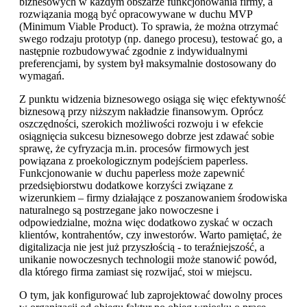
biznesowych w każdym obszarze funkcjonowania firmy, a
rozwiązania mogą być opracowywane w duchu MVP
(Minimum Viable Product). To sprawia, że można otrzymać
swego rodzaju prototyp (np. danego procesu), testować go, a
następnie rozbudowywać zgodnie z indywidualnymi
preferencjami, by system był maksymalnie dostosowany do
wymagań.
Z punktu widzenia biznesowego osiąga się więc efektywność
biznesową przy niższym nakładzie finansowym. Oprócz
oszczędności, szerokich możliwości rozwoju i w efekcie
osiągnięcia sukcesu biznesowego dobrze jest zdawać sobie
sprawę, że cyfryzacja m.in. procesów firmowych jest
powiązana z proekologicznym podejściem paperless.
Funkcjonowanie w duchu paperless może zapewnić
przedsiębiorstwu dodatkowe korzyści związane z
wizerunkiem – firmy działające z poszanowaniem środowiska
naturalnego są postrzegane jako nowoczesne i
odpowiedzialne, można więc dodatkowo zyskać w oczach
klientów, kontrahentów, czy inwestorów. Warto pamiętać, że
digitalizacja nie jest już przyszłością - to teraźniejszość, a
unikanie nowoczesnych technologii może stanowić powód,
dla którego firma zamiast się rozwijać, stoi w miejscu.
O tym, jak konfigurować lub zaprojektować dowolny proces