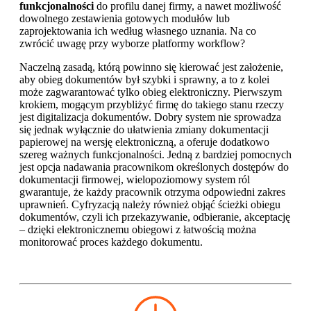
funkcjonalności
do profilu danej firmy, a nawet możliwość
dowolnego zestawienia gotowych modułów lub
zaprojektowania ich według własnego uznania. Na co
zwrócić uwagę przy wyborze platformy workflow?
Naczelną zasadą, którą powinno się kierować jest założenie,
aby obieg dokumentów był szybki i sprawny, a to z kolei
może zagwarantować tylko obieg elektroniczny. Pierwszym
krokiem, mogącym przybliżyć firmę do takiego stanu rzeczy
jest digitalizacja dokumentów. Dobry system nie sprowadza
się jednak wyłącznie do ułatwienia zmiany dokumentacji
papierowej na wersję elektroniczną, a oferuje dodatkowo
szereg ważnych funkcjonalności. Jedną z bardziej pomocnych
jest opcja nadawania pracownikom określonych dostępów do
dokumentacji firmowej, wielopoziomowy system ról
gwarantuje, że każdy pracownik otrzyma odpowiedni zakres
uprawnień. Cyfryzacją należy również objąć ścieżki obiegu
dokumentów, czyli ich przekazywanie, odbieranie, akceptację
– dzięki elektronicznemu obiegowi z łatwością można
monitorować proces każdego dokumentu.