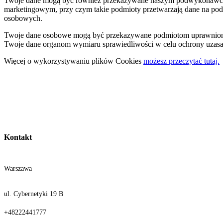
Twoje dane mogą być również przekazywane naszym podwykonawcom, c
marketingowym, przy czym takie podmioty przetwarzają dane na p
osobowych.
Twoje dane osobowe mogą być przekazywane podmiotom uprawniony
Twoje dane organom wymiaru sprawiedliwości w celu ochrony uzasad
Więcej o wykorzystywaniu plików Cookies
możesz przeczytać tutaj.
Kontakt
Warszawa
ul. Cybernetyki 19 B
+48222441777