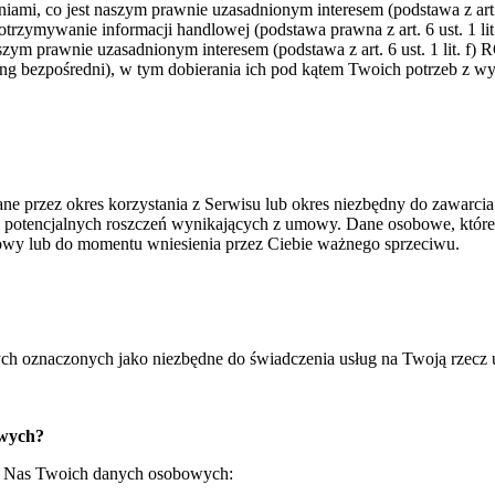
iami, co jest naszym prawnie uzasadnionym interesem (podstawa z art. 
otrzymywanie informacji handlowej (podstawa prawna z art. 6 ust. 1 l
naszym prawnie uzasadnionym interesem (podstawa z art. 6 ust. 1 lit. f)
ing bezpośredni), w tym dobierania ich pod kątem Twoich potrzeb z w
ne przez okres korzystania z Serwisu lub okres niezbędny do zawarc
otencjalnych roszczeń wynikających z umowy. Dane osobowe, które p
wy lub do momentu wniesienia przez Ciebie ważnego sprzeciwu.
ch oznaczonych jako niezbędne do świadczenia usług na Twoją rzecz u
owych?
ez Nas Twoich danych osobowych: