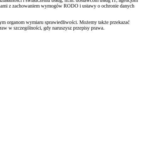
łalności i świadczeniu usług, m.in. dostawcom usług IT, agencjom
eceniami z zachowaniem wymogów RODO i ustawy o ochronie danych
ym organom wymiaru sprawiedliwości. Możemy także przekazać
aw w szczególności, gdy naruszysz przepisy prawa.