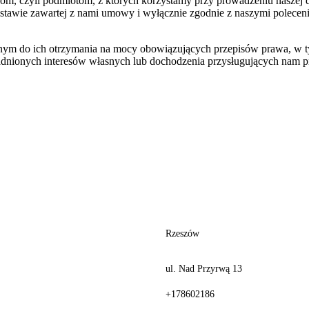
zyli podmiotom, z których korzystamy przy prowadzeniu naszej dzia
odstawie zawartej z nami umowy i wyłącznie zgodnie z naszymi pol
m do ich otrzymania na mocy obowiązujących przepisów prawa, w t
nionych interesów własnych lub dochodzenia przysługujących nam pr
Rzeszów
ul. Nad Przyrwą 13
+178602186