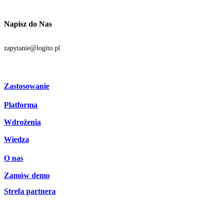
Napisz do Nas
zapytanie@logito.pl
Zastosowanie
Platforma
Procesy
Działy
Wdrożenia
Technologia
Branże
Integracje
Wiedza
Licencjonowanie
O nas
Blog
Zamów demo
Zespół Logito
Aktualności
Strefa partnera