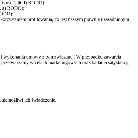
6 ust. 1 lit. f) RODO);
it. a) RODO);
 RODO);
ykorzystaniem profilowania, co jest naszym prawnie uzasadnionym
ia i wykonania umowy z tym związanej. W przypadku zawarcia
rzetwarzamy w celach marketingowych oraz badania satysfakcji,
niemożliwi ich świadczenie.