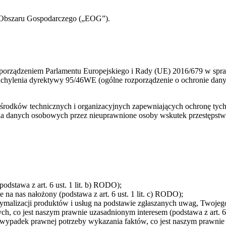
 Obszaru Gospodarczego („EOG”).
orządzeniem Parlamentu Europejskiego i Rady (UE) 2016/679 w spra
chylenia dyrektywy 95/46WE (ogólne rozporządzenie o ochronie dany
rodków technicznych i organizacyjnych zapewniających ochronę tych
a danych osobowych przez nieuprawnione osoby wskutek przestępstwa
odstawa z art. 6 ust. 1 lit. b) RODO);
na nas nałożony (podstawa z art. 6 ust. 1 lit. c) RODO);
ptymalizacji produktów i usług na podstawie zgłaszanych uwag, Twojego
, co jest naszym prawnie uzasadnionym interesem (podstawa z art. 6 u
ypadek prawnej potrzeby wykazania faktów, co jest naszym prawnie uz