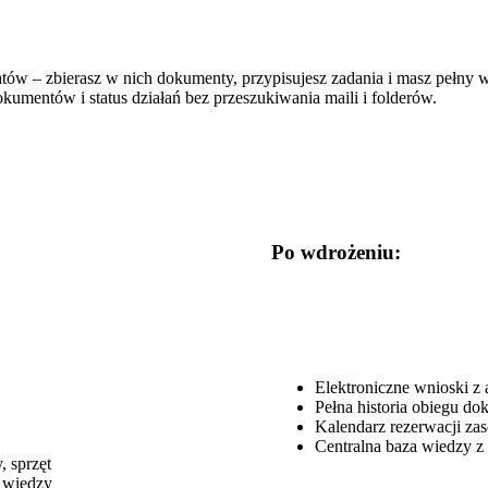
w – zbierasz w nich dokumenty, przypisujesz zadania i masz pełny wg
kumentów i status działań bez przeszukiwania maili i folderów.
Po wdrożeniu:
Elektroniczne wnioski z
Pełna historia obiegu d
Kalendarz rezerwacji za
Centralna baza wiedzy 
, sprzęt
e wiedzy