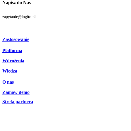
Napisz do Nas
zapytanie@logito.pl
Zastosowanie
Platforma
Procesy
Działy
Wdrożenia
Technologia
Branże
Integracje
Wiedza
Licencjonowanie
O nas
Blog
Zamów demo
Zespół Logito
Aktualności
Strefa partnera