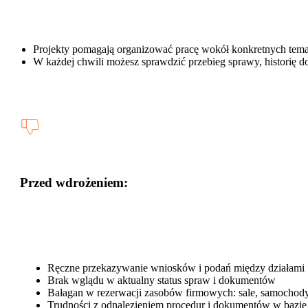
Projekty pomagają organizować pracę wokół konkretnych temató
W każdej chwili możesz sprawdzić przebieg sprawy, historię do
Przed wdrożeniem:
Ręczne przekazywanie wniosków i podań między działami
Brak wglądu w aktualny status spraw i dokumentów
Bałagan w rezerwacji zasobów firmowych: sale, samochody
Trudności z odnalezieniem procedur i dokumentów w bazi