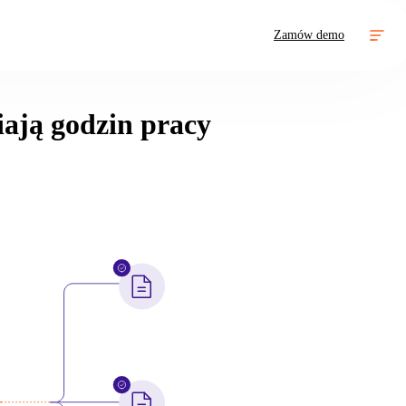
Zamów demo
iają godzin pracy