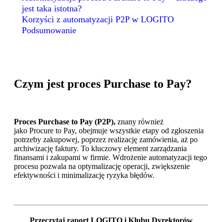
jest taka istotna?
Korzyści z automatyzacji P2P w LOGITO
Podsumowanie
Czym jest proces
Purchase
to
Pay
?
Proces
Purchase
to
Pay
(P2P)
,
znany również
jako
Procure
to
Pay
, obejmuje wszystkie etapy od zgłoszenia
potrzeby zakupowej, poprzez realizację zamówienia, aż po
archiwizację faktury. To kluczowy element zarządzania
finansami i zakupami w firmie
.
Wdrożenie automatyzacji tego
procesu pozwala na optymalizację operacji, zwiększenie
efektywności i minimalizację ryzyka błędów.
Przeczytaj raport LOGITO i Klubu Dyrektorów