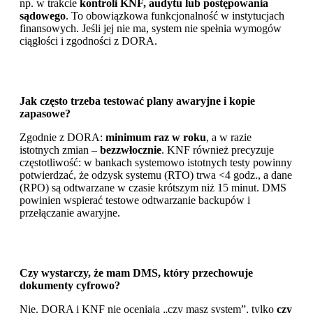
np. w trakcie
kontroli KNF, audytu lub postępowania
sądowego
. To obowiązkowa funkcjonalność w instytucjach
finansowych. Jeśli jej nie ma, system nie spełnia wymogów
ciągłości i zgodności z DORA.
Jak często trzeba testować plany awaryjne i kopie
zapasowe?
Zgodnie z DORA:
minimum raz w roku
, a w razie
istotnych zmian –
bezzwłocznie
. KNF również precyzuje
częstotliwość: w bankach systemowo istotnych testy powinny
potwierdzać, że odzysk systemu (RTO) trwa <4 godz., a dane
(RPO) są odtwarzane w czasie krótszym niż 15 minut. DMS
powinien wspierać testowe odtwarzanie backupów i
przełączanie awaryjne.
Czy wystarczy, że mam DMS, który przechowuje
dokumenty cyfrowo?
Nie. DORA i KNF nie oceniają „czy masz system”, tylko
czy