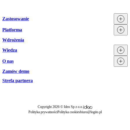
Zastosowanie
Platforma
Procesy
Działy
Wdrożenia
Technologia
Branże
Integracje
Wiedza
Licencjonowanie
O nas
Blog
Zamów demo
Zespół Logito
Aktualności
Strefa partnera
|
Copyright 2026 © Ideo Sp z o.o.
Polityka prywatności
Polityka cookies
biuro@logito.pl