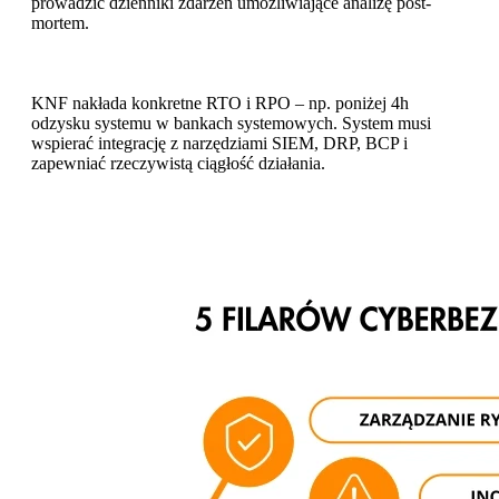
prowadzić dzienniki zdarzeń umożliwiające analizę post-
mortem.
KNF nakłada konkretne RTO i RPO – np. poniżej 4h
odzysku systemu w bankach systemowych. System musi
wspierać integrację z narzędziami SIEM, DRP, BCP i
zapewniać rzeczywistą ciągłość działania.