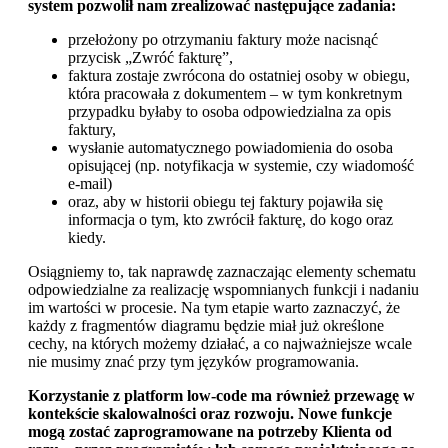
system pozwolił nam zrealizować następujące zadania:
przełożony po otrzymaniu faktury może nacisnąć
przycisk „Zwróć fakturę”,
faktura zostaje zwrócona do ostatniej osoby w obiegu,
która pracowała z dokumentem – w tym konkretnym
przypadku byłaby to osoba odpowiedzialna za opis
faktury,
wysłanie automatycznego powiadomienia do osoba
opisującej (np. notyfikacja w systemie, czy wiadomość
e-mail)
oraz, aby w historii obiegu tej faktury pojawiła się
informacja o tym, kto zwrócił fakturę, do kogo oraz
kiedy.
Osiągniemy to, tak naprawdę zaznaczając elementy schematu
odpowiedzialne za realizację wspomnianych funkcji i nadaniu
im wartości w procesie. Na tym etapie warto zaznaczyć, że
każdy z fragmentów diagramu będzie miał już określone
cechy, na których możemy działać, a co najważniejsze wcale
nie musimy znać przy tym języków programowania.
Korzystanie z platform low-code ma również przewagę w
kontekście skalowalności oraz rozwoju. Nowe funkcje
mogą zostać zaprogramowane na potrzeby Klienta od