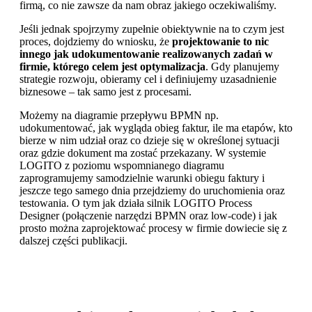
firmą, co nie zawsze da nam obraz jakiego oczekiwaliśmy.
Jeśli jednak spojrzymy zupełnie obiektywnie na to czym jest
proces, dojdziemy do wniosku, że
projektowanie to nic
innego jak udokumentowanie realizowanych zadań w
firmie, którego celem jest optymalizacja
. Gdy planujemy
strategie rozwoju, obieramy cel i definiujemy uzasadnienie
biznesowe – tak samo jest z procesami.
Możemy na diagramie przepływu BPMN np.
udokumentować, jak wygląda obieg faktur, ile ma etapów, kto
bierze w nim udział oraz co dzieje się w określonej sytuacji
oraz gdzie dokument ma zostać przekazany. W systemie
LOGITO z poziomu wspomnianego diagramu
zaprogramujemy samodzielnie warunki obiegu faktury i
jeszcze tego samego dnia przejdziemy do uruchomienia oraz
testowania. O tym jak działa silnik LOGITO Process
Designer (połączenie narzędzi BPMN oraz low-code) i jak
prosto można zaprojektować procesy w firmie dowiecie się z
dalszej części publikacji.