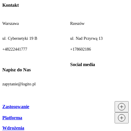
Kontakt
Warszawa
Rzeszów
ul. Cybernetyki 19 B
ul. Nad Przyrwą 13
+48222441777
+178602186
Napisz do Nas
zapytanie@logito.pl
Zastosowanie
Platforma
Procesy
Działy
Wdrożenia
Technologia
Branże