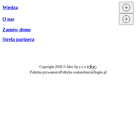
Integracje
Wiedza
Licencjonowanie
O nas
Blog
Zamów demo
Zespół Logito
Aktualności
Strefa partnera
|
Copyright 2026 © Ideo Sp z o.o.
Polityka prywatności
Polityka cookies
biuro@logito.pl