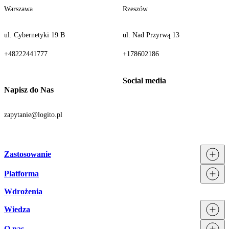
Warszawa
Rzeszów
ul. Cybernetyki 19 B
ul. Nad Przyrwą 13
+48222441777
+178602186
Napisz do Nas
zapytanie@logito.pl
Zastosowanie
Platforma
Procesy
Działy
Wdrożenia
Technologia
Branże
Integracje
Wiedza
Licencjonowanie
O nas