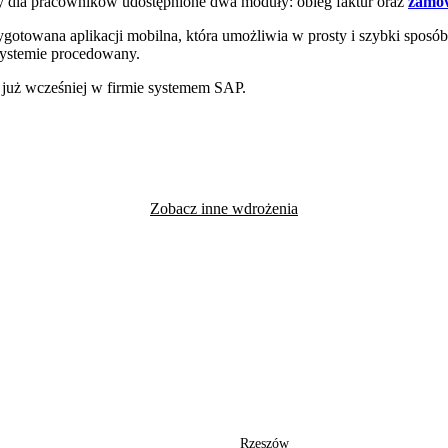
ły dla pracowników udostępnione dwa moduły: obieg faktur oraz
zamów
ygotowana aplikacji mobilna, która umożliwia w prosty i szybki sposób
systemie procedowany.
 już wcześniej w firmie systemem SAP.
Zobacz inne wdrożenia
Rzeszów