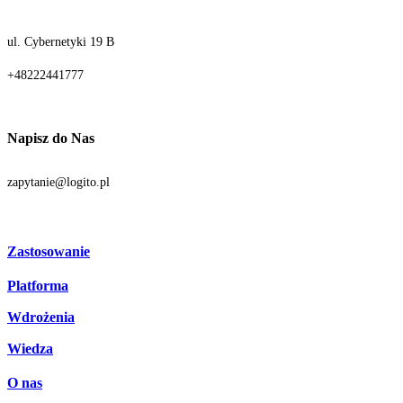
ul. Cybernetyki 19 B
+48222441777
Napisz do Nas
zapytanie@logito.pl
Zastosowanie
Platforma
Procesy
Działy
Wdrożenia
Technologia
Branże
Integracje
Wiedza
Licencjonowanie
O nas
Blog