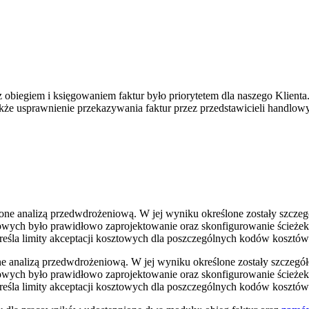
biegiem i księgowaniem faktur było priorytetem dla naszego Klienta
kże usprawnienie przekazywania faktur przez przedstawicieli handlow
ne analizą przedwdrożeniową. W jej wyniku określone zostały szcze
ch było prawidłowo zaprojektowanie oraz skonfigurowanie ścieżek
 określa limity akceptacji kosztowych dla poszczególnych kodów koszt
analizą przedwdrożeniową. W jej wyniku określone zostały szczegół
ch było prawidłowo zaprojektowanie oraz skonfigurowanie ścieżek
 określa limity akceptacji kosztowych dla poszczególnych kodów koszt