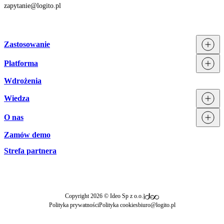
zapytanie@logito.pl
Zastosowanie
Platforma
Procesy
Działy
Wdrożenia
Technologia
Branże
Integracje
Wiedza
Licencjonowanie
O nas
Blog
Zamów demo
Zespół Logito
Aktualności
Strefa partnera
|
Copyright 2026 © Ideo Sp z o.o.
Polityka prywatności
Polityka cookies
biuro@logito.pl