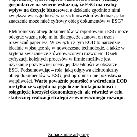
gospodarcze na świecie wskazują, że ESG ma realny
wpływ na decyzje biznesowe
, a działanie zgodnie z nimi
zwiększa wiarygodność w oczach inwestorów. Jednak, jakie
znaczenie może mieć cyfrowy obieg dokumentów w ESG?
Elektroniczny obieg dokumentów w raportowaniu ESG może
odegrać ważną rolę, m.in. dlatego, że stanowi on trzon
rozwiązań paperless. W związku z tym EOD to narzędzie
idealnie wpisujące się w nowoczesne technologie, a także w
kryteria związane ze zrównoważonym rozwojem. Dzięki
cyfryzacji kolejnych procesów w firmie możliwe jest
uzyskanie pozytywnej oceny jej działalności w obszarze
ESG. Podsumowując – rola, jaką odgrywa elektroniczny
obieg dokumentów w ESG, jest ogromna i nie pozostawia
wątpliwości.
Warto poważnie pomyśleć o wdrożeniu EOD
nie tylko ze względu na jego liczne funkcjonalności i
osiągnięcie korzyści ekonomicznych, ale również w celu
skutecznej realizacji strategii zrównoważonego rozwoju
.
Zobacz inne artykuły