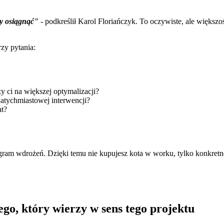
my osiągnąć"
- podkreślił Karol Floriańczyk. To oczywiste, ale większ
zy pytania:
y ci na większej optymalizacji?
natychmiastowej interwencji?
at?
ogram wdrożeń. Dzięki temu nie kupujesz kota w worku, tylko konkret
iego, który wierzy w sens tego projektu