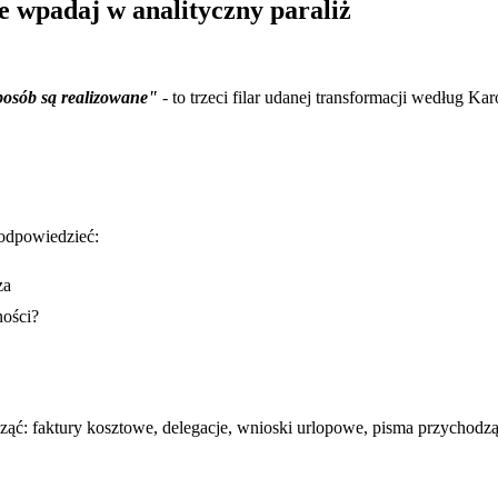
e wpadaj w analityczny paraliż
sposób są realizowane"
- to trzeci filar udanej transformacji według K
 odpowiedzieć:
za
ności?
ząć: faktury kosztowe, delegacje, wnioski urlopowe, pisma przychodzą