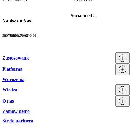
+48222441777
+178602186
Napisz do Nas
zapytanie@logito.pl
Zastosowanie
Platforma
Procesy
Działy
Wdrożenia
Technologia
Branże
Integracje
Wiedza
Licencjonowanie
O nas
Blog
Zamów demo
Zespół Logito
Aktualności
Strefa partnera