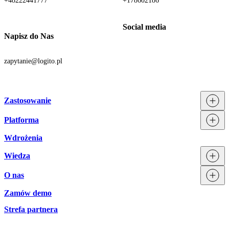
+48222441777
+178602186
Napisz do Nas
zapytanie@logito.pl
Zastosowanie
Platforma
Procesy
Działy
Wdrożenia
Technologia
Branże
Integracje
Wiedza
Licencjonowanie
O nas
Blog
Zamów demo
Zespół Logito
Aktualności
Strefa partnera